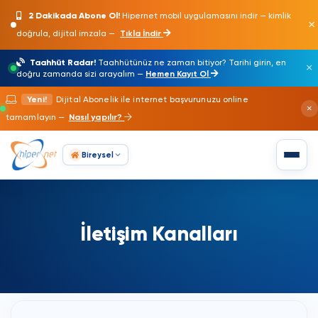
2 Dakikada Abone Ol!
Hipernet mobil uygulamasını indir — kimlik
×
doğrula, dijital imzala —
Tıkla İndir
Taahhüt Radar!
Taahhütünüz ne zaman bitiyor? Tarihi girin, en
×
doğru zamanda sizi arayalım —
Hemen Kayıt Ol
Yeni!
Dijital Abonelik ile internet başvurunuzu online
×
tamamlayın —
Nasıl yapılır?
Bireysel
İletişim Kanalları
Bireysel
Anasayfa