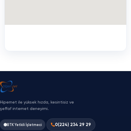
Yol Tarifi Al
Hipernet ile yüksek hızda, kesintisiz ve
şeffaf internet deneyimi.
0(224) 234 29 29
BTK Yetkili İşletmeci