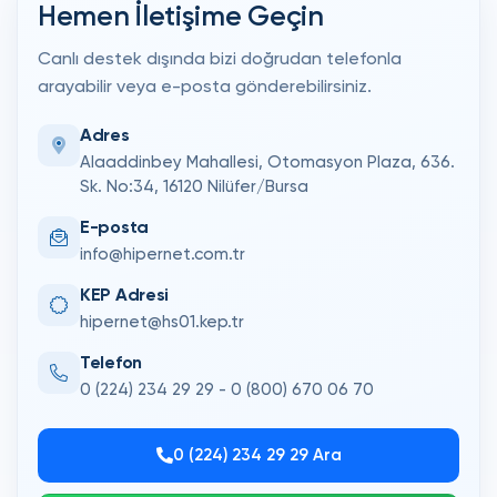
Hemen İletişime Geçin
Hakkımızda
Canlı destek dışında bizi doğrudan telefonla
arayabilir veya e-posta gönderebilirsiniz.
Tarifeler
Adres
Alt
Alaaddinbey Mahallesi, Otomasyon Plaza, 636.
Yapı
Sk. No:34, 16120 Nilüfer/Bursa
Sorgula
E-posta
Fatura
info@hipernet.com.tr
Öde
KEP Adresi
Destek
hipernet@hs01.kep.tr
Telefon
0 (224) 234 29 29 - 0 (800) 670 06 70
0 (224) 234 29 29 Ara