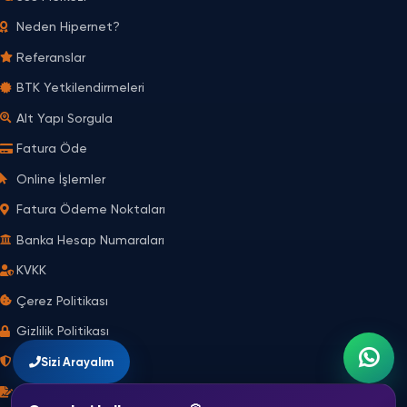
Neden Hipernet?
Referanslar
BTK Yetkilendirmeleri
O
Alt Yapı Sorgula
S
n
i
l
Fatura Öde
z
i
i
n
A
e
Online İşlemler
r
İ
a
ş
Fatura Ödeme Noktaları
y
l
a
e
l
m
Banka Hesap Numaraları
ı
l
m
e
KVKK
r
Çerez Politikası
W
h
Gizlilik Politikası
a
t
Siber Güvenlik
Sizi Arayalım
s
A
Mesafeli Satış Sözleşmesi
p
p